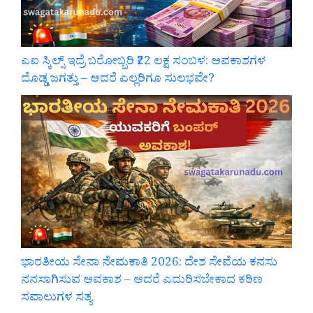
ಎಐ ಸ್ಕಿಲ್ಸ್ ಇದ್ರೆ ಬರೋಬ್ಬರಿ ₹22 ಲಕ್ಷ ಸಂಬಳ: ಅವಕಾಶಗಳ
ದೊಡ್ಡ ಜಗತ್ತು – ಆದರೆ ಎಲ್ಲರಿಗೂ ಸುಲಭವೇ?
ಭಾರತೀಯ ಸೇನಾ ನೇಮಕಾತಿ 2026: ದೇಶ ಸೇವೆಯ ಕನಸು
ನನಸಾಗಿಸುವ ಅವಕಾಶ – ಆದರೆ ಎದುರಿಸಬೇಕಾದ ಕಠಿಣ
ಸವಾಲುಗಳ ಸತ್ಯ