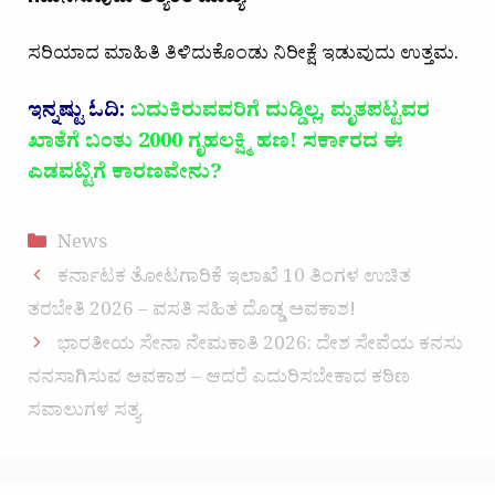
ಗಮನಿಸುವುದು ಅತ್ಯಂತ ಮುಖ್ಯ
.
ಸರಿಯಾದ ಮಾಹಿತಿ ತಿಳಿದುಕೊಂಡು ನಿರೀಕ್ಷೆ ಇಡುವುದು ಉತ್ತಮ.
ಇನ್ನಷ್ಟು ಓದಿ:
ಬದುಕಿರುವವರಿಗೆ ದುಡ್ಡಿಲ್ಲ, ಮೃತಪಟ್ಟವರ
ಖಾತೆಗೆ ಬಂತು 2000 ಗೃಹಲಕ್ಷ್ಮಿ ಹಣ! ಸರ್ಕಾರದ ಈ
ಎಡವಟ್ಟಿಗೆ ಕಾರಣವೇನು?
Categories
News
ಕರ್ನಾಟಕ ತೋಟಗಾರಿಕೆ ಇಲಾಖೆ 10 ತಿಂಗಳ ಉಚಿತ
ತರಬೇತಿ 2026 – ವಸತಿ ಸಹಿತ ದೊಡ್ಡ ಅವಕಾಶ!
ಭಾರತೀಯ ಸೇನಾ ನೇಮಕಾತಿ 2026: ದೇಶ ಸೇವೆಯ ಕನಸು
ನನಸಾಗಿಸುವ ಅವಕಾಶ – ಆದರೆ ಎದುರಿಸಬೇಕಾದ ಕಠಿಣ
ಸವಾಲುಗಳ ಸತ್ಯ