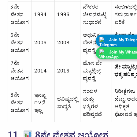
5ನೇ
ನೌಕರರ
ಸಂಬಳದಲ್ಲಿ
ವೇತನ
1994
1996
ಜೀವನಮಟ್ಟ
ಗಮನಾರ್ಹ
ಆಯೋಗ
ಸುಧಾರಣೆ
ಏರಿಕೆ
6ನೇ
ಆಧುನಿಕ
ಗ್ರೇಡ್ ಪೇ
Join My Teleg
ವೇತನ
2006
2008
ವೇತನ
ವ್ಯವಸ್ಥೆ
ಆಯೋಗ
ವ್ಯವಸ್ಥೆ
ಪರಿಚಯ
Join My What
7ನೇ
ಹೊಸ ಪೇ
ಪೇ ಮ್ಯಾಟ್ರಿಕ
ವೇತನ
2014
2016
ಮ್ಯಾಟ್ರಿಕ್ಸ್
ಭತ್ಯೆ ಪರಿಷ್
ಆಯೋಗ
ವ್ಯವಸ್ಥೆ
ಸಂಬಳ
ನಿರೀಕ್ಷೆಗಳು
8ನೇ
ಇನ್ನೂ
ಭವಿಷ್ಯದಲ್ಲಿ
ಮತ್ತು
ಹೆಚ್ಚು, ಆದರ
ವೇತನ
ರಚನೆ
ಸಾಧ್ಯತೆ
ಭತ್ಯೆಗಳ
ಅಧಿಕೃತ
ಆಯೋಗ
ಇಲ್ಲ
ಪರಿಷ್ಕರಣೆ
ಘೋಷಣೆ ಇಲ