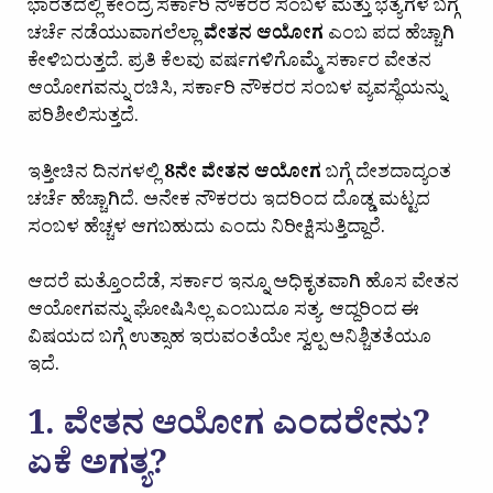
ಭಾರತದಲ್ಲಿ ಕೇಂದ್ರ ಸರ್ಕಾರಿ ನೌಕರರ ಸಂಬಳ ಮತ್ತು ಭತ್ಯೆಗಳ ಬಗ್ಗೆ
ಚರ್ಚೆ ನಡೆಯುವಾಗಲೆಲ್ಲಾ
ವೇತನ ಆಯೋಗ
ಎಂಬ ಪದ ಹೆಚ್ಚಾಗಿ
ಕೇಳಿಬರುತ್ತದೆ. ಪ್ರತಿ ಕೆಲವು ವರ್ಷಗಳಿಗೊಮ್ಮೆ ಸರ್ಕಾರ ವೇತನ
ಆಯೋಗವನ್ನು ರಚಿಸಿ, ಸರ್ಕಾರಿ ನೌಕರರ ಸಂಬಳ ವ್ಯವಸ್ಥೆಯನ್ನು
ಪರಿಶೀಲಿಸುತ್ತದೆ.
ಇತ್ತೀಚಿನ ದಿನಗಳಲ್ಲಿ
8ನೇ ವೇತನ ಆಯೋಗ
ಬಗ್ಗೆ ದೇಶದಾದ್ಯಂತ
ಚರ್ಚೆ ಹೆಚ್ಚಾಗಿದೆ. ಅನೇಕ ನೌಕರರು ಇದರಿಂದ ದೊಡ್ಡ ಮಟ್ಟದ
ಸಂಬಳ ಹೆಚ್ಚಳ ಆಗಬಹುದು ಎಂದು ನಿರೀಕ್ಷಿಸುತ್ತಿದ್ದಾರೆ.
ಆದರೆ ಮತ್ತೊಂದೆಡೆ, ಸರ್ಕಾರ ಇನ್ನೂ ಅಧಿಕೃತವಾಗಿ ಹೊಸ ವೇತನ
ಆಯೋಗವನ್ನು ಘೋಷಿಸಿಲ್ಲ ಎಂಬುದೂ ಸತ್ಯ. ಆದ್ದರಿಂದ ಈ
ವಿಷಯದ ಬಗ್ಗೆ ಉತ್ಸಾಹ ಇರುವಂತೆಯೇ ಸ್ವಲ್ಪ ಅನಿಶ್ಚಿತತೆಯೂ
ಇದೆ.
1. ವೇತನ ಆಯೋಗ ಎಂದರೇನು?
ಏಕೆ ಅಗತ್ಯ?