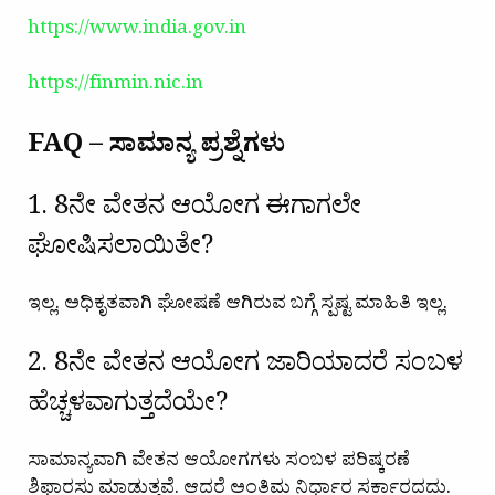
https://www.india.gov.in
https://finmin.nic.in
FAQ – ಸಾಮಾನ್ಯ ಪ್ರಶ್ನೆಗಳು
1. 8ನೇ ವೇತನ ಆಯೋಗ ಈಗಾಗಲೇ
ಘೋಷಿಸಲಾಯಿತೇ?
ಇಲ್ಲ. ಅಧಿಕೃತವಾಗಿ ಘೋಷಣೆ ಆಗಿರುವ ಬಗ್ಗೆ ಸ್ಪಷ್ಟ ಮಾಹಿತಿ ಇಲ್ಲ.
2. 8ನೇ ವೇತನ ಆಯೋಗ ಜಾರಿಯಾದರೆ ಸಂಬಳ
ಹೆಚ್ಚಳವಾಗುತ್ತದೆಯೇ?
ಸಾಮಾನ್ಯವಾಗಿ ವೇತನ ಆಯೋಗಗಳು ಸಂಬಳ ಪರಿಷ್ಕರಣೆ
ಶಿಫಾರಸು ಮಾಡುತ್ತವೆ. ಆದರೆ ಅಂತಿಮ ನಿರ್ಧಾರ ಸರ್ಕಾರದದು.