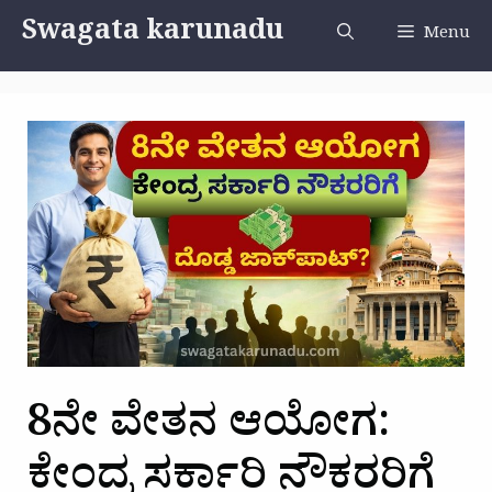
Skip
Swagata karunadu
Menu
to
content
8ನೇ ವೇತನ ಆಯೋಗ:
ಕೇಂದ್ರ ಸರ್ಕಾರಿ ನೌಕರರಿಗೆ