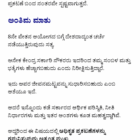
ಪ್ರಕಟಣೆ ಬಂದ ನಂತರವೇ ಸ್ಪಷ್ಟವಾಗುತ್ತದೆ.
ಅಂತಿಮ ಮಾತು
8ನೇ ವೇತನ ಆಯೋಗದ ಬಗ್ಗೆ ದೇಶದಾದ್ಯಂತ ಚರ್ಚೆ
ನಡೆಯುತ್ತಿರುವುದು ಸತ್ಯ.
ಅನೇಕ ಕೇಂದ್ರ ಸರ್ಕಾರಿ ನೌಕರರು ಇದರಿಂದ ತಮ್ಮ ಸಂಬಳ ಮತ್ತು
ಭತ್ಯೆಗಳು ಹೆಚ್ಚಾಗಬಹುದು ಎಂದು ನಿರೀಕ್ಷಿಸುತ್ತಿದ್ದಾರೆ.
ಇದು ಅವರ ಜೀವನಮಟ್ಟವನ್ನು ಸುಧಾರಿಸಬಹುದು ಎಂಬ
ಆಶೆಯೂ ಇದೆ.
ಆದರೆ ಇನ್ನೊಂದು ಕಡೆ ಸರ್ಕಾರದ ಆರ್ಥಿಕ ಪರಿಸ್ಥಿತಿ, ನೀತಿ
ನಿರ್ಧಾರಗಳು ಮತ್ತು ಇತರ ಅಂಶಗಳು ಕೂಡ ಮಹತ್ವದ್ದಾಗಿವೆ.
ಆದ್ದರಿಂದ ಈ ವಿಷಯದಲ್ಲಿ
ಅಧಿಕೃತ ಪ್ರಕಟಣೆಗಳನ್ನು