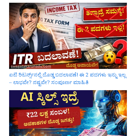
ಐಟಿ ರಿಟರ್ನ್ಸ್‌ನಲ್ಲಿ ದೊಡ್ಡ ಬದಲಾವಣೆ! ಈ 2 ಪದಗಳು ಇನ್ನು ಇಲ್ಲ
– ಲಾಭವೇ? ನಷ್ಟವೇ? ಸಂಪೂರ್ಣ ಮಾಹಿತಿ