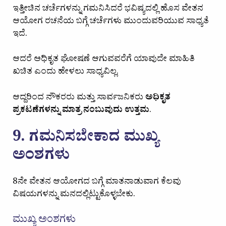
ಇತ್ತೀಚಿನ ಚರ್ಚೆಗಳನ್ನು ಗಮನಿಸಿದರೆ ಭವಿಷ್ಯದಲ್ಲಿ ಹೊಸ ವೇತನ
ಆಯೋಗ ರಚನೆಯ ಬಗ್ಗೆ ಚರ್ಚೆಗಳು ಮುಂದುವರಿಯುವ ಸಾಧ್ಯತೆ
ಇದೆ.
ಆದರೆ ಅಧಿಕೃತ ಘೋಷಣೆ ಆಗುವವರೆಗೆ ಯಾವುದೇ ಮಾಹಿತಿ
ಖಚಿತ ಎಂದು ಹೇಳಲು ಸಾಧ್ಯವಿಲ್ಲ.
ಆದ್ದರಿಂದ ನೌಕರರು ಮತ್ತು ಸಾರ್ವಜನಿಕರು
ಅಧಿಕೃತ
ಪ್ರಕಟಣೆಗಳನ್ನು ಮಾತ್ರ ನಂಬುವುದು ಉತ್ತಮ
.
9. ಗಮನಿಸಬೇಕಾದ ಮುಖ್ಯ
ಅಂಶಗಳು
8ನೇ ವೇತನ ಆಯೋಗದ ಬಗ್ಗೆ ಮಾತನಾಡುವಾಗ ಕೆಲವು
ವಿಷಯಗಳನ್ನು ಮನದಲ್ಲಿಟ್ಟುಕೊಳ್ಳಬೇಕು.
ಮುಖ್ಯ ಅಂಶಗಳು