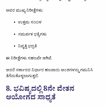
ಅವರ ಮುಖ್ಯ ನಿರೀಕ್ಷೆಗಳು:
ಉತ್ತಮ ಸಂಬಳ
ಸಮರ್ಪಕ ಭತ್ಯೆಗಳು
ನಿವೃತ್ತಿ ಭದ್ರತೆ
ಈ ನಿರೀಕ್ಷೆಗಳು ಸಹಜವೇ ಆಗಿವೆ.
ಆದರೆ ಸರ್ಕಾರದ ನಿರ್ಧಾರ ಹಲವಾರು ಅಂಶಗಳನ್ನು ಗಮನಿಸಿ
ತೆಗೆದುಕೊಳ್ಳಲಾಗುತ್ತದೆ.
8. ಭವಿಷ್ಯದಲ್ಲಿ 8ನೇ ವೇತನ
ಆಯೋಗದ ಸಾಧ್ಯತೆ