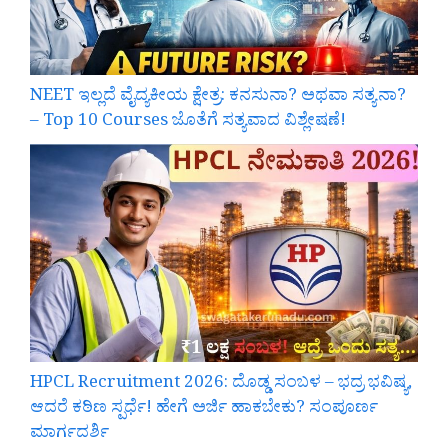
NEET ಇಲ್ಲದೆ ವೈದ್ಯಕೀಯ ಕ್ಷೇತ್ರ: ಕನಸುನಾ? ಅಥವಾ ಸತ್ಯನಾ?
– Top 10 Courses ಜೊತೆಗೆ ಸತ್ಯವಾದ ವಿಶ್ಲೇಷಣೆ!
HPCL Recruitment 2026: ದೊಡ್ಡ ಸಂಬಳ – ಭದ್ರ ಭವಿಷ್ಯ,
ಆದರೆ ಕಠಿಣ ಸ್ಪರ್ಧೆ! ಹೇಗೆ ಅರ್ಜಿ ಹಾಕಬೇಕು? ಸಂಪೂರ್ಣ
ಮಾರ್ಗದರ್ಶಿ