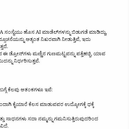
ಂಸ್ಥೆಯು ಹೊಸ AI ಮಾಡೆಲ್‌ಗಳನ್ನು ಬಿಡುಗಡೆ ಮಾಡಿದ್ದು,
ನೆಯನ್ನು ಅತ್ಯಂತ ನಿಖರವಾಗಿ ನೀಡುತ್ತಿವೆ, ಇದು
ತದೆ.
ಗುವ ಈ ಡ್ರೋನ್‌ಗಳು ಮಣ್ಣಿನ ಗುಣಮಟ್ಟವನ್ನು ಪತ್ತೆಹಚ್ಚಿ, ಯಾವ
ದನ್ನು ನಿರ್ಧರಿಸುತ್ತವೆ.
ಳ ಬಗ್ಗೆ ಕೆಲವು ಆತಂಕಗಳೂ ಇವೆ:
ದಾಗಿ ಕೈಯಾರೆ ಕೆಲಸ ಮಾಡುವವರ ಉದ್ಯೋಗಕ್ಕೆ ಧಕ್ಕೆ
್ತು ಸಾಧನಗಳು ಸದಾ ನಮ್ಮನ್ನು ಗಮನಿಸುತ್ತಿರುವುದರಿಂದ
ಿದೆ.