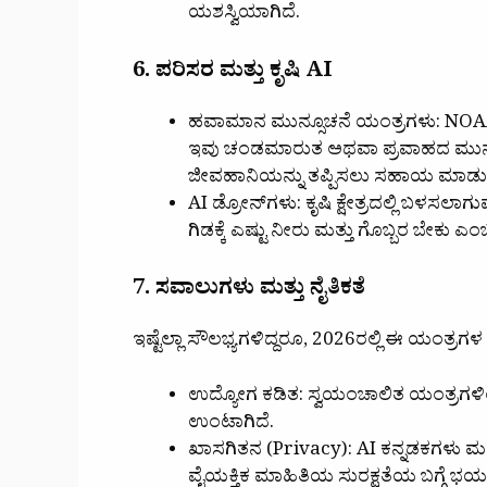
ಯಶಸ್ವಿಯಾಗಿದೆ.
6. ಪರಿಸರ ಮತ್ತು ಕೃಷಿ AI
ಹವಾಮಾನ ಮುನ್ಸೂಚನೆ ಯಂತ್ರಗಳು: NOAA ಸ
ಇವು ಚಂಡಮಾರುತ ಅಥವಾ ಪ್ರವಾಹದ ಮುನ್ಸೂಚ
ಜೀವಹಾನಿಯನ್ನು ತಪ್ಪಿಸಲು ಸಹಾಯ ಮಾಡುತ್
AI ಡ್ರೋನ್‌ಗಳು: ಕೃಷಿ ಕ್ಷೇತ್ರದಲ್ಲಿ ಬಳಸಲಾ
ಗಿಡಕ್ಕೆ ಎಷ್ಟು ನೀರು ಮತ್ತು ಗೊಬ್ಬರ ಬೇಕು ಎಂಬು
7. ಸವಾಲುಗಳು ಮತ್ತು ನೈತಿಕತೆ
ಇಷ್ಟೆಲ್ಲಾ ಸೌಲಭ್ಯಗಳಿದ್ದರೂ, 2026ರಲ್ಲಿ ಈ ಯಂತ್ರಗ
ಉದ್ಯೋಗ ಕಡಿತ: ಸ್ವಯಂಚಾಲಿತ ಯಂತ್ರಗಳಿಂ
ಉಂಟಾಗಿದೆ.
ಖಾಸಗಿತನ (Privacy): AI ಕನ್ನಡಕಗಳು ಮತ
ವೈಯಕ್ತಿಕ ಮಾಹಿತಿಯ ಸುರಕ್ಷತೆಯ ಬಗ್ಗೆ ಭಯವ