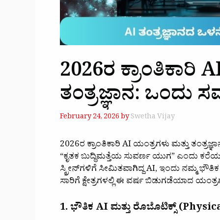
2026ರ ಕ್ರಾಂತಿಕಾರಿ 
ತಂತ್ರಜ್ಞಾನ: ಒಂದು ಸಮಗ
February 24, 2026
by
Swetha Vijay
2026ರ ಕ್ರಾಂತಿಕಾರಿ AI ಯಂತ್ರಗಳು ಮತ್ತು ತಂತ್ರಜ್
“ಕೃತಕ ಬುದ್ಧಿಮತ್ತೆಯ ಸುವರ್ಣ ಯುಗ” ಎಂದು ಕರೆಯಲ
ಸ್ಕ್ರೀನ್‌ಗಳಿಗೆ ಸೀಮಿತವಾಗಿದ್ದ AI, ಇಂದು ನಮ್ಮ ಭೌತಿಕ 
ಸಾರಿಗೆ ಕ್ಷೇತ್ರಗಳಲ್ಲಿ ಈ ವರ್ಷ ಬಿಡುಗಡೆಯಾದ ಯಂತ್
1. ಭೌತಿಕ AI ಮತ್ತು ರೊಬೊಟಿಕ್ಸ್ (Phys