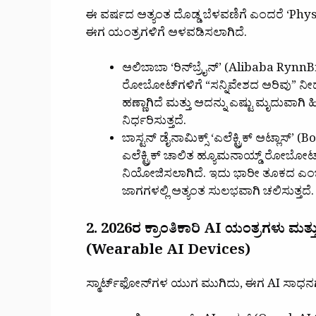
ಈ ವರ್ಷದ ಅತ್ಯಂತ ದೊಡ್ಡ ಬೆಳವಣಿಗೆ ಎಂದರೆ ‘Physica
ಈಗ ಯಂತ್ರಗಳಿಗೆ ಅಳವಡಿಸಲಾಗಿದೆ.
ಅಲಿಬಾಬಾ ‘ರಿನ್‌ಬ್ರೈನ್’ (Alibaba Rynn
ರೋಬೋಟ್‌ಗಳಿಗೆ “ಸನ್ನಿವೇಶದ ಅರಿವು” ನೀಡ
ಹಣ್ಣಾಗಿದೆ ಮತ್ತು ಅದನ್ನು ಎಷ್ಟು ಮೃದುವ
ನಿರ್ಧರಿಸುತ್ತದೆ.
ಬಾಸ್ಟನ್ ಡೈನಾಮಿಕ್ಸ್ ‘ಎಲೆಕ್ಟ್ರಿಕ್ ಅಟ್ಲಾ
ಎಲೆಕ್ಟ್ರಿಕ್ ಚಾಲಿತ ಹ್ಯೂಮನಾಯ್ಡ್ ರೋಬೋಟ
ನಿಯೋಜಿಸಲಾಗಿದೆ. ಇದು ಭಾರೀ ತೂಕದ ಎಂಜಿನ್
ಜಾಗಗಳಲ್ಲಿ ಅತ್ಯಂತ ಸುಲಭವಾಗಿ ಚಲಿಸುತ್ತದೆ.
2. 2026ರ ಕ್ರಾಂತಿಕಾರಿ AI ಯಂತ್ರಗಳು ಮತ್ತು
(Wearable AI Devices)
ಸ್ಮಾರ್ಟ್‌ಫೋನ್‌ಗಳ ಯುಗ ಮುಗಿದು, ಈಗ AI ಸಾಧ