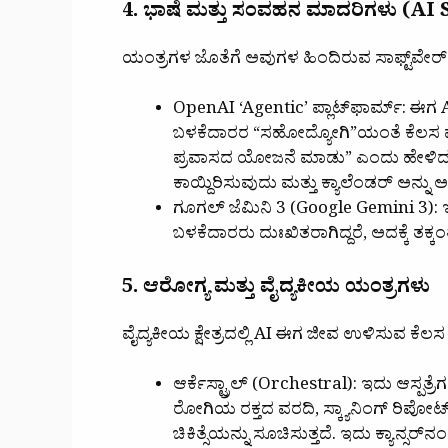
4. ಭಾಷೆ ಮತ್ತು ಸಂವಹನ ಮಾದರಿಗಳು (A
ಯಂತ್ರಗಳ ಜೊತೆಗೆ ಅವುಗಳ ಹಿಂದಿರುವ ಸಾಫ್ಟ್‌ವೇರ್ 
OpenAI ‘Agentic’ ಪ್ಲಾಟ್‌ಫಾರ್ಮ್: ಈಗ
ಬಳಕೆದಾರರ “ಸಹೋದ್ಯೋಗಿ”ಯಂತೆ ಕೆಲಸ ಮಾ
ಪ್ರವಾಸದ ಯೋಜನೆ ಮಾಡು” ಎಂದು ಹೇಳಿದರ
ಕಾಯ್ದಿರಿಸುವುದು ಮತ್ತು ಕ್ಯಾಲೆಂಡರ್ ಅನ್ನು
ಗೂಗಲ್ ಜೆಮಿನಿ 3 (Google Gemini 3): 
ಬಳಕೆದಾರರು ದುಃಖಿತರಾಗಿದ್ದರೆ, ಅದಕ್ಕೆ ತಕ್ಕಂತೆ 
5. ಆರೋಗ್ಯ ಮತ್ತು ವೈದ್ಯಕೀಯ ಯಂತ್ರಗಳು
ವೈದ್ಯಕೀಯ ಕ್ಷೇತ್ರದಲ್ಲಿ AI ಈಗ ಜೀವ ಉಳಿಸುವ ಕೆಲಸ 
ಆರ್ಕೆಸ್ಟ್ರಾಲ್ (Orchestral): ಇದು ಆಸ್ಪತ್
ರೋಗಿಯ ರಕ್ತದ ವರದಿ, ಸ್ಕ್ಯಾನಿಂಗ್ ರಿಪೋರ್
ಚಿಕಿತ್ಸೆಯನ್ನು ಸೂಚಿಸುತ್ತದೆ. ಇದು ಕ್ಯಾನ್ಸರ