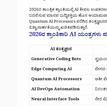
2026ರ ತಾಂತ್ರಿಕ ಕ್ರಾಂತಿಯಲ್ಲಿ AI ಕೇವಲ ಉಪಕರಣ
ಬದಲಿಸುವ ಮಾನವ ಬುದ್ಧಿಶಕ್ತಿಯ ಹೊಸ ಆಯಾಮವಾಗಿ
Quantum AI Processors ವರೆಗಿನ ತಂತ್ರಜ್ಞಾನ
ವಿಶ್ವಾಸಾರ್ಹತೆಯನ್ನು ಖಚಿತಪಡಿಸುತ್ತಾರೆ.
2026ರ ಕ್ರಾಂತಿಕಾರಿ AI ಯಂತ್ರಗಳು ಮತ
AI ತಂತ್ರಜ್ಞಾನ
Generative Coding Bots
ಸ್ವಯಂ
Edge Computing AI
ವೇಗದ ದ
Quantum AI Processors
ಅತೀ ವೇ
AI DevOps Automation
ನಿರಂತರ
Neural Interface Tools
ನೇರ ಮ