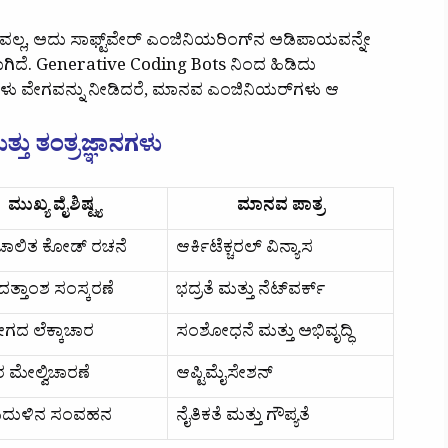
ವಲ್ಲ, ಅದು ಸಾಫ್ಟ್‌ವೇರ್ ಎಂಜಿನಿಯರಿಂಗ್‌ನ ಅಡಿಪಾಯವನ್ನೇ
ದೆ. Generative Coding Bots ನಿಂದ ಹಿಡಿದು
ಗಳು ವೇಗವನ್ನು ನೀಡಿದರೆ, ಮಾನವ ಎಂಜಿನಿಯರ್‌ಗಳು ಆ
್ತು ತಂತ್ರಜ್ಞಾನಗಳು
ಮುಖ್ಯ ವೈಶಿಷ್ಟ್ಯ
ಮಾನವ ಪಾತ್ರ
ಚಾಲಿತ ಕೋಡ್ ರಚನೆ
ಆರ್ಕಿಟೆಕ್ಚರಲ್ ವಿನ್ಯಾಸ
ತ್ತಾಂಶ ಸಂಸ್ಕರಣೆ
ಭದ್ರತೆ ಮತ್ತು ನೆಟ್‌ವರ್ಕ್
ಗದ ಲೆಕ್ಕಾಚಾರ
ಸಂಶೋಧನೆ ಮತ್ತು ಅಭಿವೃದ್ಧಿ
 ಮೇಲ್ವಿಚಾರಣೆ
ಆಪ್ಟಿಮೈಸೇಶನ್
ೆದುಳಿನ ಸಂವಹನ
ನೈತಿಕತೆ ಮತ್ತು ಗೌಪ್ಯತೆ