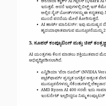
ಅಲಿಬಾಬಾ ಕ್ವಾರ್ಕ್ AI ಗ್ಲಾಸಸ್ (Quark
ಇರುತ್ತವೆ. ಆದರೆ ಇವುಗಳಲ್ಲಿ ಬಿಲ್ಟ್-ಇನ್ ಕ
ಅಲ್ಲಿನ ಸೈನ್ ಬೋರ್ಡ್‌ಗಳನ್ನು ಈ ಕನ್ನಡಕವು ನ
ಮುಂದೆ ಪರದೆಯ ಮೇಲೆ ತೋರಿಸುತ್ತದೆ.
AI ಹಾರ್ಟ್ ಮಾನಿಟರ್ಸ್: ಇವು ಮನುಷ್ಯನ ದೇಹ
ಹೃದಯಾಘಾತವಾಗುವ ಮುನ್ಸೂಚನೆಯನ್ನು 24
3. ಸೂಪರ್ ಕಂಪ್ಯೂಟಿಂಗ್ ಮತ್ತು ಚಿಪ್ ತಂತ್ರಜ್
AI ಯಂತ್ರಗಳು ಕೆಲಸ ಮಾಡಲು ಶಕ್ತಿಯುತವಾದ ಮೆದುಳು 
ಅಭಿವೃದ್ಧಿಪಡಿಸಲಾಗಿದೆ.
ಎನ್ವಿಡಿಯಾ ‘ವೆರಾ ರೂಬಿನ್’ (NVIDIA Ve
ಪ್ಲಾಟ್‌ಫಾರ್ಮ್ ಪ್ರಸ್ತುತ ಜಗತ್ತಿನ ಅತ್ಯಂ
ಮುನ್ಸೂಚನೆಗಳನ್ನು ಸೆಕೆಂಡುಗಳಲ್ಲಿ ಲೆಕ್ಕಾಚಾರ
AMD Ryzen AI 400 ಸರಣಿ: ಇದು ಸಾಮಾನ್ಯ ಜನ
ಇಂಟರ್ನೆಟ್ ಇಲ್ಲದಿದ್ದರೂ ನಿಮ್ಮ ಕಂಪ್ಯೂಟರ್ ನ