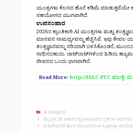
ಯಂತ್ರಗಳು ಕೆಲಸದ ಹೊರೆ ಕಡಿಮೆ ಮಾಡುತ್ತವೆಯೇ ಹೊರತು
ಸಹಯೋಗದ ಯುಗವಾಗಿದೆ.
ಉಪಸಂಹಾರ
2026ರ ಕ್ರಾಂತಿಕಾರಿ AI ಯಂತ್ರಗಳು ಮತ್ತು ತಂತ್ರಜ್
ಮಾನವನ ಸಾಮರ್ಥ್ಯವನ್ನು ಹೆಚ್ಚಿಸಿವೆ. ಇವು ಕೇವಲ 
ತಂತ್ರಜ್ಞಾನವನ್ನು ಸರಿಯಾಗಿ ಬಳಸಿಕೊಂಡರೆ, ಮುಂಬರುವ 
ಸಾಧಿಸಬಹುದು. ಚಾಟ್‌ಬಾಟ್‌ಗಳಿಂದ ಹಿಡಿದು ಹ್ಯ
ಜೀವನದ ಒಂದು ಭಾಗವಾಗಿದೆ.
Read More:
http://SSLC-PUC ಪರೀಕ್ಷೆ: ಮಧು
Categories
AI Insights
ಫೆಬ್ರವರಿ 28: ಆಕಾಶದಲ್ಲಿ ಅಪರೂಪದ ಗ್ರಹಗಳ ಸಮಾಗಮ –
ಮಹಿಳೆಯರಿಗೆ ಹೊಸ ಯೋಜನೆ Free Laptop, ತರಬೇತಿ