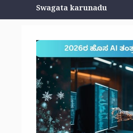
Skip
Swagata karunadu
to
content