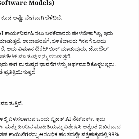
I Software Models)
ಕೂಡ ಅಷ್ಟೇ ವೇಗವಾಗಿ ಬೆಳೆದಿದೆ.
 AI ಕಾರ್ಯನಿರ್ವಹಿಸಲು ಬಳಕೆದಾರರು ಹೇಳಬೇಕಾಗಿಲ್ಲ, ಇದು
ಡುತ್ತದೆ. ಉದಾಹರಣೆಗೆ, ಬಳಕೆದಾರರು “ನನಗೆ ಒಂದು
ೆ, ಅದು ವಿಮಾನ ಟಿಕೆಟ್ ಬುಕ್ ಮಾಡುವುದು, ಹೋಟೆಲ್
 ಅಪ್‌ಡೇಟ್ ಮಾಡುವುದನ್ನು ಮಾಡುತ್ತದೆ.
ಇದು ಈಗ ಮನುಷ್ಯರ ಭಾವನೆಗಳನ್ನು ಅರ್ಥಮಾಡಿಕೊಳ್ಳಬಲ್ಲದು.
ಪ್ರತಿಕ್ರಿಯಿಸುತ್ತದೆ.
ಮಾಡುತ್ತಿದೆ.
ರೆಗಳಲ್ಲಿ ಬಳಸಲಾಗುವ ಒಂದು ಬೃಹತ್ AI ನೆಟ್‌ವರ್ಕ್. ಇದು
ಟ್ ಮತ್ತು ಹಿಂದಿನ ಮಾಹಿತಿಯನ್ನು ವಿಶ್ಲೇಷಿಸಿ ಅತ್ಯಂತ ನಿಖರವಾದ
್‌ನಂತಹ ಕಾಯಿಲೆಗಳನ್ನು ಆರಂಭಿಕ ಹಂತದಲ್ಲೇ ಪತ್ತೆಹಚ್ಚುವಲ್ಲಿ 98%