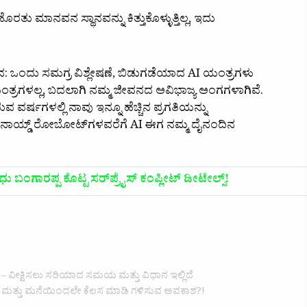
 ಮಾನವನ ಸ್ಥಾನವನ್ನು ಕಿತ್ತುಕೊಳ್ಳುತ್ತಿಲ್ಲ, ಇದು
ಞಾನ: ಒಂದು ಸಮಗ್ರ ವಿಶ್ಲೇಷಣೆ, ಬಿಡುಗಡೆಯಾದ AI ಯಂತ್ರಗಳು
ಯಂತ್ರಗಳಲ್ಲ, ಬದಲಾಗಿ ನಮ್ಮ ಜೀವನದ ಅವಿಭಾಜ್ಯ ಅಂಗಗಳಾಗಿವೆ.
ವರ್ಷಗಳಲ್ಲಿ ನಾವು ಇನ್ನೂ ಹೆಚ್ಚಿನ ಪ್ರಗತಿಯನ್ನು
ೂಮನಾಯ್ಡ್ ರೋಬೋಟ್‌ಗಳವರೆಗೆ AI ಈಗ ನಮ್ಮ ದೈನಂದಿನ
 ಬಂಗಾರಪ್ಪ ಕೊಟ್ಟ ಸರ್‌ಪ್ರೈಸ್ ಕಂಪ್ಲೀಟ್ ಡೀಟೇಲ್ಸ್!
 ವೀಕ್ಷಿಸಲು ಸರಿಯಾದ ಸಮಯ ಮತ್ತು ವಿಧಾನ ಇಲ್ಲಿದೆ
 ಮತ್ತು ಮನೆಯಿಂದಲೇ ಕೆಲಸ ಮಾಡಿ ಗಳಿಸುವ ಅವಕಾಶ?!