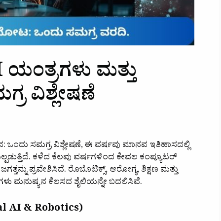
AI ಯಂತ್ರಗಳು ಮತ್ತು
್ರ ವಿಶ್ಲೇಷಣೆ
ಞಾನ: ಒಂದು ಸಮಗ್ರ ವಿಶ್ಲೇಷಣೆ, ಈ ವರ್ಷವು ಮಾನವ ಇತಿಹಾಸದಲ್ಲಿ
್ಪಡುತ್ತಿದೆ. ಕಳೆದ ಕೆಲವು ವರ್ಷಗಳಿಂದ ಕೇವಲ ಕಂಪ್ಯೂಟರ್
ಜಗತ್ತನ್ನು ಪ್ರವೇಶಿಸಿದೆ. ರೊಬೊಟಿಕ್ಸ್, ಆರೋಗ್ಯ, ಶಿಕ್ಷಣ ಮತ್ತು
ರಗಳು ಮನುಷ್ಯನ ಕೆಲಸದ ಶೈಲಿಯನ್ನೇ ಬದಲಿಸಿವೆ.
ical AI & Robotics)