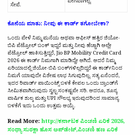
ವೇಗವಾಗಿಲ್ಲ.
ಸೇವೆ.
ಕೊನೆಯ ಮಾತು: ನೀವು ಈ ಕಾರ್ಡ್ ತಗೋಬೇಕಾ?
ಒಂದು ವೇಳೆ ನಿಮ್ಮ ಮನೆಯ ಅಥವಾ ಆಫೀಸ್ ಹತ್ತಿರ ಜಿಯೋ-
ಬಿಪಿ ಪೆಟ್ರೋಲ್ ಬಂಕ್ ಇದ್ದರೆ ಮತ್ತು ನೀವು ಹೆಚ್ಚಾಗಿ ಅಲ್ಲೇ
ಪೆಟ್ರೋಲ್ ಹಾಕಿಸುತ್ತಿದ್ದರೆ,
Jio BP Mobility Credit Card
2026
ಈ ಕಾರ್ಡ್ ನಿಮಗಾಗಿ ಮಾಡಿದ್ದೇ ಆಗಿದೆ. ಆದರೆ ನಿಮ್ಮ
ಏರಿಯಾದಲ್ಲಿ ಜಿಯೋ-ಬಿಪಿ ಬಂಕ್‌ಗಳಿಲ್ಲದಿದ್ದರೆ ಈ ಕಾರ್ಡ್‌ನಿಂದ
ನಿಮಗೆ ಯಾವುದೇ ವಿಶೇಷ ಲಾಭ ಸಿಗುವುದಿಲ್ಲ. ಸತ್ಯ ಏನೆಂದರೆ,
ಇದರ ರಿವಾರ್ಡ್ ಪಾಯಿಂಟ್ಸ್ ಬಳಕೆ ಕೇವಲ ಒಂದು ಬ್ರಾಂಡ್‌ಗೆ
ಸೀಮಿತವಾಗಿರುವುದು ಸ್ವಲ್ಪ ಸಂಕಷ್ಟವೇ ಸರಿ. ಆದರೂ, ಶೂನ್ಯ
ವಾರ್ಷಿಕ ಶುಲ್ಕ ಮತ್ತು UPI ಸೌಲಭ್ಯ ಇರುವುದರಿಂದ ಸಾಮಾನ್ಯ
ಬಳಕೆಗೆ ಇದು ಒಂದು ಉತ್ತಮ ಆಯ್ಕೆ.
Read More:
http://ಕರ್ನಾಟಕ ಪಿಂಚಣಿ ಏರಿಕೆ 2026,
ಸಂಧ್ಯಾ ಸುರಕ್ಷಾ ಹೊಸ ಅಪ್‌ಡೇಟ್,ಪಿಂಚಣಿ ಹಣ ಏರಿಕೆ