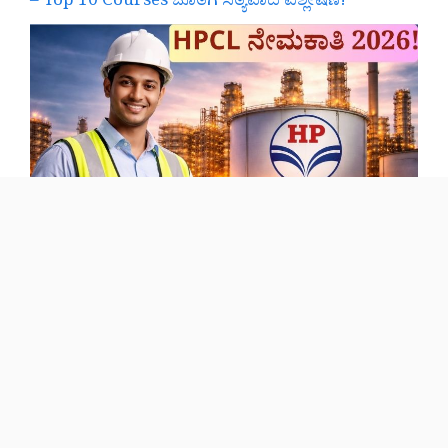
– Top 10 Courses ಜೊತೆಗೆ ಸತ್ಯವಾದ ವಿಶ್ಲೇಷಣೆ!
HPCL Recruitment 2026: ದೊಡ್ಡ ಸಂಬಳ – ಭದ್ರ ಭವಿಷ್ಯ,
ಆದರೆ ಕಠಿಣ ಸ್ಪರ್ಧೆ! ಹೇಗೆ ಅರ್ಜಿ ಹಾಕಬೇಕು? ಸಂಪೂರ್ಣ
ಮಾರ್ಗದರ್ಶಿ