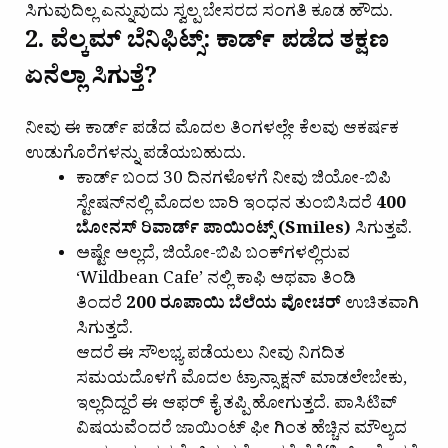
ಸಿಗುವುದಿಲ್ಲ ಎನ್ನುವುದು ಸ್ವಲ್ಪ ಬೇಸರದ ಸಂಗತಿ ಕೂಡ ಹೌದು.
2. ವೆಲ್ಕಮ್ ಬೆನಿಫಿಟ್ಸ್: ಕಾರ್ಡ್ ಪಡೆದ ತಕ್ಷಣ
ಏನೆಲ್ಲಾ ಸಿಗುತ್ತೆ?
ನೀವು ಈ ಕಾರ್ಡ್ ಪಡೆದ ಮೊದಲ ತಿಂಗಳಲ್ಲೇ ಕೆಲವು ಆಕರ್ಷಕ
ಉಡುಗೊರೆಗಳನ್ನು ಪಡೆಯಬಹುದು.
ಕಾರ್ಡ್ ಬಂದ 30 ದಿನಗಳೊಳಗೆ ನೀವು ಜಿಯೋ-ಬಿಪಿ
ಸ್ಟೇಷನ್‌ನಲ್ಲಿ ಮೊದಲ ಬಾರಿ ಇಂಧನ ತುಂಬಿಸಿದರೆ
400
ಬೋನಸ್ ರಿವಾರ್ಡ್ ಪಾಯಿಂಟ್ಸ್ (Smiles)
ಸಿಗುತ್ತವೆ.
ಅಷ್ಟೇ ಅಲ್ಲದೆ, ಜಿಯೋ-ಬಿಪಿ ಬಂಕ್‌ಗಳಲ್ಲಿರುವ
‘Wildbean Cafe’ ನಲ್ಲಿ ಕಾಫಿ ಅಥವಾ ತಿಂಡಿ
ತಿಂದರೆ
200 ರೂಪಾಯಿ ಬೆಲೆಯ ವೋಚರ್
ಉಚಿತವಾಗಿ
ಸಿಗುತ್ತದೆ.
ಆದರೆ ಈ ಸೌಲಭ್ಯ ಪಡೆಯಲು ನೀವು ನಿಗದಿತ
ಸಮಯದೊಳಗೆ ಮೊದಲ ಟ್ರಾನ್ಸಾಕ್ಷನ್ ಮಾಡಲೇಬೇಕು,
ಇಲ್ಲದಿದ್ದರೆ ಈ ಆಫರ್ ಕೈ ತಪ್ಪಿ ಹೋಗುತ್ತದೆ. ಪಾಸಿಟಿವ್
ವಿಷಯವೆಂದರೆ ಜಾಯಿಂಟ್ ಫೀ ಗಿಂತ ಹೆಚ್ಚಿನ ಮೌಲ್ಯದ