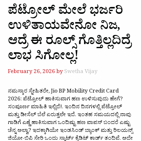
ಪೆಟ್ರೋಲ್ ಮೇಲೆ ಭರ್ಜರಿ
ಉಳಿತಾಯವೇನೋ ನಿಜ,
ಆದ್ರೆ ಈ ರೂಲ್ಸ್ ಗೊತ್ತಿಲ್ಲದಿದ್ರೆ
ಲಾಭ ಸಿಗೋಲ್ಲ!
February 26, 2026
by
Swetha Vijay
ನಮಸ್ಕಾರ ಸ್ನೇಹಿತರೇ, Jio BP Mobility Credit Card
2026: ಪೆಟ್ರೋಲ್ ಹಾಕಿಸುವಾಗ ಹಣ ಉಳಿಸುವುದು ಹೇಗೆ?
ಸಂಪೂರ್ಣ ಮಾಹಿತಿ ಇಲ್ಲಿದೆ!. ಇಂದಿನ ದಿನಗಳಲ್ಲಿ ಪೆಟ್ರೋಲ್
ಮತ್ತು ಡೀಸೆಲ್ ಬೆಲೆ ಏರುತ್ತಲೇ ಇದೆ. ಇಂತಹ ಸಮಯದಲ್ಲಿ ನಾವು
ಗಾಡಿಗೆ ಎಣ್ಣೆ ಹಾಕಿಸುವಾಗ ಒಂದಿಷ್ಟು ಹಣ ವಾಪಸ್ ಬಂದರೆ ಎಷ್ಟು
ಚೆನ್ನ ಅಲ್ವಾ? ಇದಕ್ಕಾಗಿಯೇ ಇಂಡಸಿಂಡ್ ಬ್ಯಾಂಕ್ ಮತ್ತು ರಿಲಯನ್ಸ್
ಜಿಯೋ-ಬಿಪಿ ಸೇರಿ ಒಂದು ಸ್ಮಾರ್ಟ್ ಕ್ರೆಡಿಟ್ ಕಾರ್ಡ್ ತಂದಿವೆ. ಅದೇ