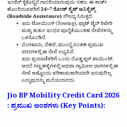
ಇಂಜಿನ್ ಕೈಕೊಟ್ಟರೆ ಗಾಬರಿಯಾಗುವುದು ಸಹಜ. ಈ ಕಾರ್ಡ್
ಹೊಂದಿರುವವರಿಗೆ
24×7 ರೋಡ್ ಸೈಡ್ ಅಸಿಸ್ಟೆನ್ಸ್
(Roadside Assistance)
ಸೌಲಭ್ಯ ಸಿಗುತ್ತದೆ.
ಇದು ಟೋಯಿಂಗ್ (Towing), ಫ್ಲಾಟ್ ಟೈರ್ ರಿಪೇರಿ
ಮತ್ತು ತುರ್ತು ಇಂಧನ ಪೂರೈಕೆಯಂತಹ ಸೇವೆಗಳನ್ನು
ಒಳಗೊಂಡಿದೆ.
ಬೆಂಗಳೂರು, ದೆಹಲಿ, ಮುಂಬೈ ನಂತಹ ಪ್ರಮುಖ
ನಗರಗಳಲ್ಲಿ ಈ ಸೇವೆ ಲಭ್ಯವಿದೆ.
ಇದು ಪ್ರಯಾಣಿಕರಿಗೆ ಒಂದು ದೊಡ್ಡ ಪ್ಲಸ್ ಪಾಯಿಂಟ್.
ಆದರೆ ಸಣ್ಣ ಹಳ್ಳಿಗಳಲ್ಲಿ ಅಥವಾ ಗ್ರಾಮೀಣ ಭಾಗಗಳಲ್ಲಿ ಈ
ಸೇವೆ ಅಷ್ಟೊಂದು ಪರಿಣಾಮಕಾರಿಯಾಗಿ ಇರುವುದಿಲ್ಲ
ಎನ್ನುವುದನ್ನು ಮರೆಯಬಾರದು.
Jio BP Mobility Credit Card 2026
: ಪ್ರಮುಖ ಅಂಶಗಳು (Key Points):