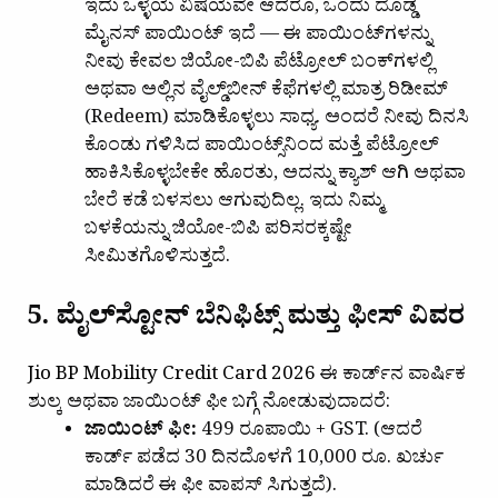
ಇದು ಒಳ್ಳೆಯ ವಿಷಯವೇ ಆದರೂ, ಒಂದು ದೊಡ್ಡ
ಮೈನಸ್ ಪಾಯಿಂಟ್ ಇದೆ — ಈ ಪಾಯಿಂಟ್‌ಗಳನ್ನು
ನೀವು ಕೇವಲ ಜಿಯೋ-ಬಿಪಿ ಪೆಟ್ರೋಲ್ ಬಂಕ್‌ಗಳಲ್ಲಿ
ಅಥವಾ ಅಲ್ಲಿನ ವೈಲ್ಡ್‌ಬೀನ್ ಕೆಫೆಗಳಲ್ಲಿ ಮಾತ್ರ ರಿಡೀಮ್
(Redeem) ಮಾಡಿಕೊಳ್ಳಲು ಸಾಧ್ಯ. ಅಂದರೆ ನೀವು ದಿನಸಿ
ಕೊಂಡು ಗಳಿಸಿದ ಪಾಯಿಂಟ್ಸ್‌ನಿಂದ ಮತ್ತೆ ಪೆಟ್ರೋಲ್
ಹಾಕಿಸಿಕೊಳ್ಳಬೇಕೇ ಹೊರತು, ಅದನ್ನು ಕ್ಯಾಶ್ ಆಗಿ ಅಥವಾ
ಬೇರೆ ಕಡೆ ಬಳಸಲು ಆಗುವುದಿಲ್ಲ. ಇದು ನಿಮ್ಮ
ಬಳಕೆಯನ್ನು ಜಿಯೋ-ಬಿಪಿ ಪರಿಸರಕ್ಕಷ್ಟೇ
ಸೀಮಿತಗೊಳಿಸುತ್ತದೆ.
5. ಮೈಲ್‌ಸ್ಟೋನ್ ಬೆನಿಫಿಟ್ಸ್ ಮತ್ತು ಫೀಸ್ ವಿವರ
Jio BP Mobility Credit Card 2026
ಈ ಕಾರ್ಡ್‌ನ ವಾರ್ಷಿಕ
ಶುಲ್ಕ ಅಥವಾ ಜಾಯಿಂಟ್ ಫೀ ಬಗ್ಗೆ ನೋಡುವುದಾದರೆ:
ಜಾಯಿಂಟ್ ಫೀ:
499 ರೂಪಾಯಿ + GST. (ಆದರೆ
ಕಾರ್ಡ್ ಪಡೆದ 30 ದಿನದೊಳಗೆ 10,000 ರೂ. ಖರ್ಚು
ಮಾಡಿದರೆ ಈ ಫೀ ವಾಪಸ್ ಸಿಗುತ್ತದೆ).