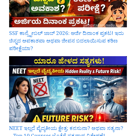
SSF ಕಾನ್ಸ್ಟೇಬಲ್ ಜಾಬ್ 2026: ಅರ್ಜಿ ದಿನಾಂಕ ಪ್ರಕಟ! ಇದು
ಚಿನ್ನದ ಅವಕಾಶವಾ ಅಥವಾ ಜೀವನ ಬದಲಾಯಿಸುವ ಕಠಿಣ
ಪರೀಕ್ಷೆಯಾ?
NEET ಇಲ್ಲದೆ ವೈದ್ಯಕೀಯ ಕ್ಷೇತ್ರ: ಕನಸುನಾ? ಅಥವಾ ಸತ್ಯನಾ?