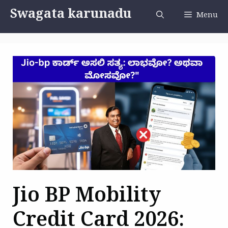
Skip
Swagata karunadu
Menu
to
content
Jio BP Mobility
Credit Card 2026: