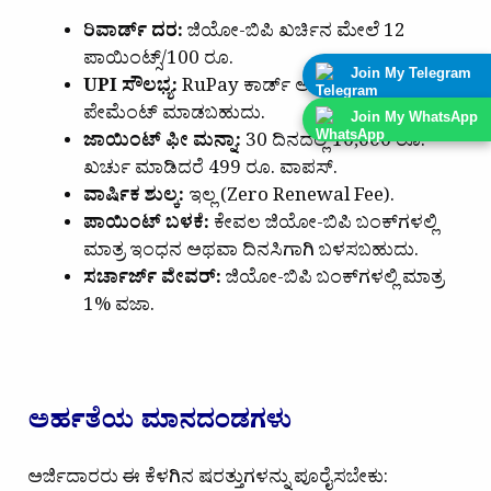
ರಿವಾರ್ಡ್ ದರ:
ಜಿಯೋ-ಬಿಪಿ ಖರ್ಚಿನ ಮೇಲೆ 12
ಪಾಯಿಂಟ್ಸ್/100 ರೂ.
Join My Telegram
UPI ಸೌಲಭ್ಯ:
RuPay ಕಾರ್ಡ್ ಆಗಿರುವುದರಿಂದ UPI
ಪೇಮೆಂಟ್ ಮಾಡಬಹುದು.
Join My WhatsApp
ಜಾಯಿಂಟ್ ಫೀ ಮನ್ನಾ:
30 ದಿನದಲ್ಲಿ 10,000 ರೂ.
ಖರ್ಚು ಮಾಡಿದರೆ 499 ರೂ. ವಾಪಸ್.
ವಾರ್ಷಿಕ ಶುಲ್ಕ:
ಇಲ್ಲ (Zero Renewal Fee).
ಪಾಯಿಂಟ್ ಬಳಕೆ:
ಕೇವಲ ಜಿಯೋ-ಬಿಪಿ ಬಂಕ್‌ಗಳಲ್ಲಿ
ಮಾತ್ರ ಇಂಧನ ಅಥವಾ ದಿನಸಿಗಾಗಿ ಬಳಸಬಹುದು.
ಸರ್ಚಾರ್ಜ್ ವೇವರ್:
ಜಿಯೋ-ಬಿಪಿ ಬಂಕ್‌ಗಳಲ್ಲಿ ಮಾತ್ರ
1% ವಜಾ.
ಅರ್ಹತೆಯ ಮಾನದಂಡಗಳು
ಅರ್ಜಿದಾರರು ಈ ಕೆಳಗಿನ ಷರತ್ತುಗಳನ್ನು ಪೂರೈಸಬೇಕು: