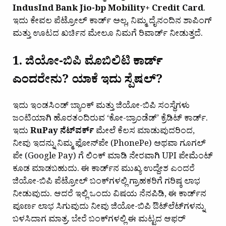
IndusInd Bank Jio-bp Mobility+ Credit Card
.
ಇದು ಕೇವಲ ಪೆಟ್ರೋಲ್ ಕಾರ್ಡ್ ಅಲ್ಲ, ನಿಮ್ಮ ದೈನಂದಿನ ಶಾಪಿಂಗ್
ಮತ್ತು ಊಟದ ಖರ್ಚಿನ ಮೇಲೂ ನಿಮಗೆ ರಿವಾರ್ಡ್ ನೀಡುತ್ತದೆ.
1. ಜಿಯೋ-ಬಿಪಿ ಮೊಬಿಲಿಟಿ ಕಾರ್ಡ್
ಎಂದರೇನು? ಯಾಕೆ ಇದು ಸ್ಪೆಷಲ್?
ಇದು ಇಂಡಸಿಂಡ್ ಬ್ಯಾಂಕ್ ಮತ್ತು ಜಿಯೋ-ಬಿಪಿ ಸಂಸ್ಥೆಗಳು
ಜಂಟಿಯಾಗಿ ಹೊರತಂದಿರುವ ‘ಕೋ-ಬ್ರಾಂಡೆಡ್’ ಕ್ರೆಡಿಟ್ ಕಾರ್ಡ್.
ಇದು
RuPay ನೆಟ್‌ವರ್ಕ್
ಮೇಲೆ ಕೆಲಸ ಮಾಡುವುದರಿಂದ,
ನೀವು ಇದನ್ನು ನಿಮ್ಮ ಫೋನ್‌ಪೇ (PhonePe) ಅಥವಾ ಗೂಗಲ್
ಪೇ (Google Pay) ಗೆ ಲಿಂಕ್ ಮಾಡಿ ನೇರವಾಗಿ UPI ಪೇಮೆಂಟ್
ಕೂಡ ಮಾಡಬಹುದು. ಈ ಕಾರ್ಡ್‌ನ ಮುಖ್ಯ ಉದ್ದೇಶ ಎಂದರೆ
ಜಿಯೋ-ಬಿಪಿ ಪೆಟ್ರೋಲ್ ಬಂಕ್‌ಗಳಲ್ಲಿ ಗ್ರಾಹಕರಿಗೆ ಗರಿಷ್ಠ ಲಾಭ
ನೀಡುವುದು. ಆದರೆ ಇಲ್ಲಿ ಒಂದು ವಿಷಯ ನೆನಪಿಡಿ, ಈ ಕಾರ್ಡ್‌ನ
ಪೂರ್ಣ ಲಾಭ ಸಿಗುವುದು ನೀವು ಜಿಯೋ-ಬಿಪಿ ಔಟ್‌ಲೆಟ್‌ಗಳನ್ನು
ಬಳಸಿದಾಗ ಮಾತ್ರ. ಬೇರೆ ಬಂಕ್‌ಗಳಲ್ಲಿ ಈ ಮಟ್ಟದ ಆಫರ್