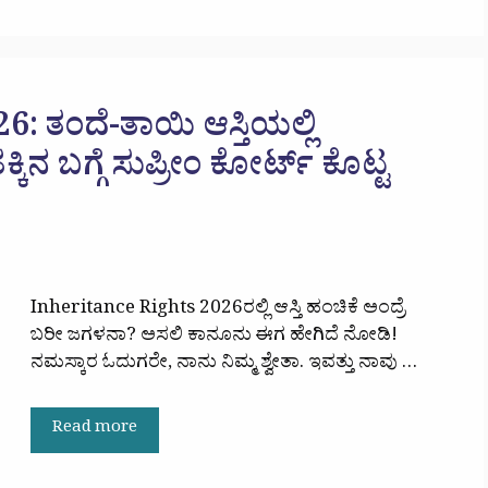
: ತಂದೆ-ತಾಯಿ ಆಸ್ತಿಯಲ್ಲಿ
ಕಿನ ಬಗ್ಗೆ ಸುಪ್ರೀಂ ಕೋರ್ಟ್ ಕೊಟ್ಟ
Inheritance Rights 2026ರಲ್ಲಿ ಆಸ್ತಿ ಹಂಚಿಕೆ ಅಂದ್ರೆ
ಬರೀ ಜಗಳನಾ? ಅಸಲಿ ಕಾನೂನು ಈಗ ಹೇಗಿದೆ ನೋಡಿ!
ನಮಸ್ಕಾರ ಓದುಗರೇ, ನಾನು ನಿಮ್ಮ ಶ್ವೇತಾ. ಇವತ್ತು ನಾವು …
Read more