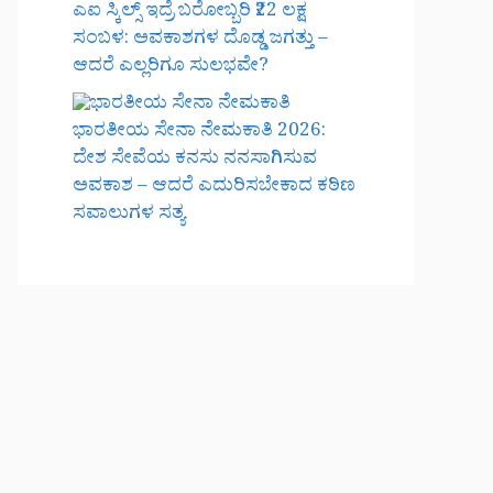
ಎಐ ಸ್ಕಿಲ್ಸ್ ಇದ್ರೆ ಬರೋಬ್ಬರಿ ₹22 ಲಕ್ಷ
ಸಂಬಳ: ಅವಕಾಶಗಳ ದೊಡ್ಡ ಜಗತ್ತು –
ಆದರೆ ಎಲ್ಲರಿಗೂ ಸುಲಭವೇ?
ಭಾರತೀಯ ಸೇನಾ ನೇಮಕಾತಿ 2026:
ದೇಶ ಸೇವೆಯ ಕನಸು ನನಸಾಗಿಸುವ
ಅವಕಾಶ – ಆದರೆ ಎದುರಿಸಬೇಕಾದ ಕಠಿಣ
ಸವಾಲುಗಳ ಸತ್ಯ