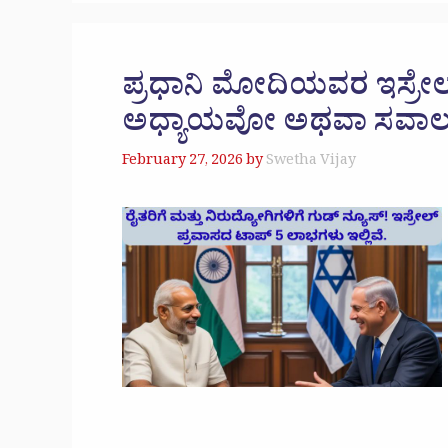
ಪ್ರಧಾನಿ ಮೋದಿಯವರ ಇಸ್ರೇಲ
ಅಧ್ಯಾಯವೋ ಅಥವಾ ಸವಾಲ
February 27, 2026
by
Swetha Vijay