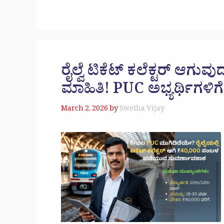
ರೈಲ್ವೆ ಟಿಕೆಟ್ ಕಲೆಕ್ಟರ್ ಆಗು
ಮಾಹಿತಿ! PUC ಅಭ್ಯರ್ಥಿಗಳಿಗ
March 2, 2026
by
Swetha Vijay