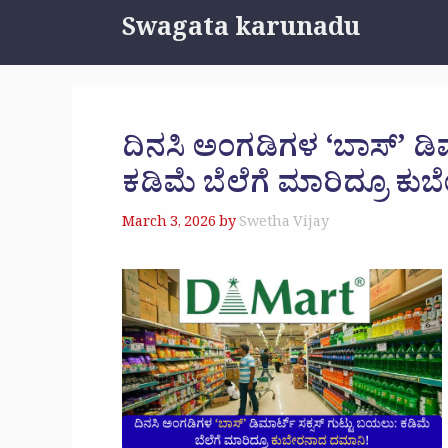
Skip
Swagata karunadu
to
content
ದಿನಸಿ ಅಂಗಡಿಗಳ ‘ಬಾಸ್’ ಡಿಮ
ಕಡಿಮೆ ಬೆಲೆಗೆ ಮಾರಿದ್ರೂ ಕ
March 3, 2026
by
Swetha Vijay