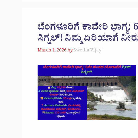
ಬೆಂಗಳೂರಿಗೆ ಕಾವೇರಿ ಭಾಗ್ಯ:
ಸಿಗ್ನಲ್! ನಿಮ್ಮ ಏರಿಯಾಗೆ ನೀರ
March 1, 2026
by
Swetha Vijay