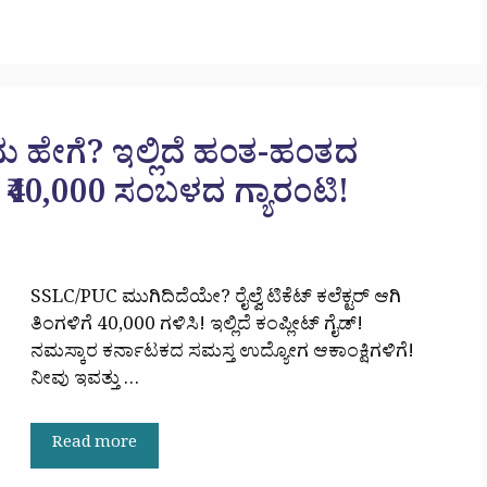
ವುದು ಹೇಗೆ? ಇಲ್ಲಿದೆ ಹಂತ-ಹಂತದ
ೆ ₹40,000 ಸಂಬಳದ ಗ್ಯಾರಂಟಿ!
SSLC/PUC ಮುಗಿದಿದೆಯೇ? ರೈಲ್ವೆ ಟಿಕೆಟ್ ಕಲೆಕ್ಟರ್ ಆಗಿ
ತಿಂಗಳಿಗೆ 40,000 ಗಳಿಸಿ! ಇಲ್ಲಿದೆ ಕಂಪ್ಲೀಟ್ ಗೈಡ್!
ನಮಸ್ಕಾರ ಕರ್ನಾಟಕದ ಸಮಸ್ತ ಉದ್ಯೋಗ ಆಕಾಂಕ್ಷಿಗಳಿಗೆ!
ನೀವು ಇವತ್ತು …
Read more