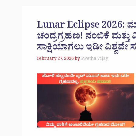
Lunar Eclipse 2026: ಮ
ಚಂದ್ರಗ್ರಹಣ! ನಂಬಿಕೆ ಮತ್ತು 
ಸಾಕ್ಷಿಯಾಗಲು ಇಡೀ ವಿಶ್ವವೇ ಸಜ
February 27, 2026
by
Swetha Vijay