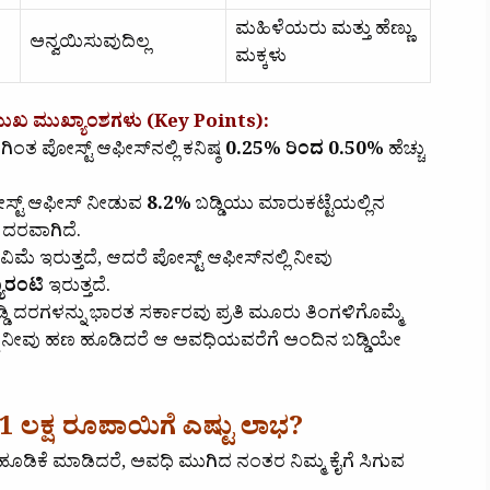
ಮಹಿಳೆಯರು ಮತ್ತು ಹೆಣ್ಣು
ಅನ್ವಯಿಸುವುದಿಲ್ಲ
ಮಕ್ಕಳು
ಮುಖ ಮುಖ್ಯಾಂಶಗಳು (Key Points):
ಿಂತ ಪೋಸ್ಟ್ ಆಫೀಸ್‌ನಲ್ಲಿ ಕನಿಷ್ಠ
0.25% ರಿಂದ 0.50%
ಹೆಚ್ಚು
ೋಸ್ಟ್ ಆಫೀಸ್ ನೀಡುವ
8.2%
ಬಡ್ಡಿಯು ಮಾರುಕಟ್ಟೆಯಲ್ಲಿನ
 ದರವಾಗಿದೆ.
ರ ವಿಮೆ ಇರುತ್ತದೆ, ಆದರೆ ಪೋಸ್ಟ್ ಆಫೀಸ್‌ನಲ್ಲಿ ನೀವು
ಯಾರಂಟಿ
ಇರುತ್ತದೆ.
ಡಿ ದರಗಳನ್ನು ಭಾರತ ಸರ್ಕಾರವು ಪ್ರತಿ ಮೂರು ತಿಂಗಳಿಗೊಮ್ಮೆ
ಮ್ಮೆ ನೀವು ಹಣ ಹೂಡಿದರೆ ಆ ಅವಧಿಯವರೆಗೆ ಅಂದಿನ ಬಡ್ಡಿಯೇ
 1 ಲಕ್ಷ ರೂಪಾಯಿಗೆ ಎಷ್ಟು ಲಾಭ?
ೂಡಿಕೆ ಮಾಡಿದರೆ, ಅವಧಿ ಮುಗಿದ ನಂತರ ನಿಮ್ಮ ಕೈಗೆ ಸಿಗುವ