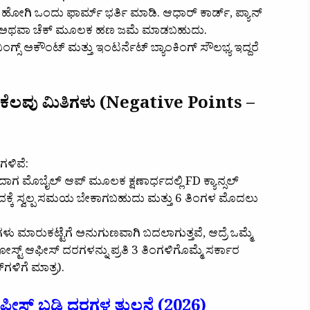
ಗೆ ಹೋಗಿ ಒಂದು ಫಾರ್ಮ್ ಭರ್ತಿ ಮಾಡಿ. ಆಧಾರ್ ಕಾರ್ಡ್, ಪ್ಯಾನ್
ಗದು ಅಥವಾ ಚೆಕ್ ಮೂಲಕ ಹಣ ಜಮೆ ಮಾಡಬಹುದು.
ಂಗ್ಸ್ ಅಕೌಂಟ್ ಮತ್ತು ಇಂಟರ್ನೆಟ್ ಬ್ಯಾಂಕಿಂಗ್ ಸೌಲಭ್ಯ ಇದ್ದರೆ
‌ನ ಕೆಲವು ಮಿತಿಗಳು (Negative Points –
ಗಳಿವೆ:
ಂದಾಗ ಮೊಬೈಲ್ ಆಪ್ ಮೂಲಕ ಕ್ಷಣಾರ್ಧದಲ್ಲಿ FD ಕ್ಯಾನ್ಸಲ್
ಇದಕ್ಕೆ ಸ್ವಲ್ಪ ಸಮಯ ಬೇಕಾಗಬಹುದು ಮತ್ತು 6 ತಿಂಗಳ ಮೊದಲು
ಗಳು ಮಾರುಕಟ್ಟೆಗೆ ಅನುಗುಣವಾಗಿ ಬದಲಾಗುತ್ತವೆ, ಆದ್ರೆ ಒಮ್ಮೆ
 ಪೋಸ್ಟ್ ಆಫೀಸ್ ದರಗಳನ್ನು ಪ್ರತಿ 3 ತಿಂಗಳಿಗೊಮ್ಮೆ ಸರ್ಕಾರ
ಗಳಿಗೆ ಮಾತ್ರ).
ಆಫೀಸ್ ಬಡ್ಡಿ ದರಗಳ ತುಲನೆ (2026)