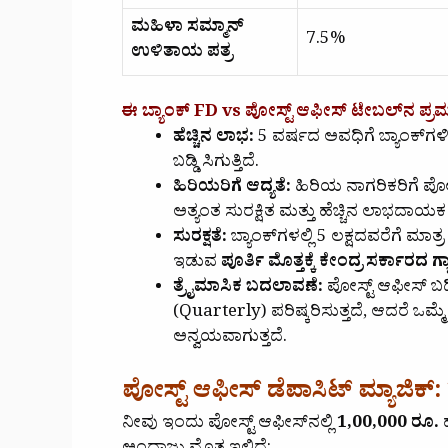
ಮಹಿಳಾ ಸಮ್ಮಾನ್
7.5%
ಉಳಿತಾಯ ಪತ್ರ
ಈ
ಬ್ಯಾಂಕ್ FD vs ಪೋಸ್ಟ್ ಆಫೀಸ್‌
ಟೇಬಲ್‌ನ ಪ್ರ
ಹೆಚ್ಚಿನ ಲಾಭ:
5 ವರ್ಷದ ಅವಧಿಗೆ ಬ್ಯಾಂಕ್‌ಗಳಿಗ
ಬಡ್ಡಿ ಸಿಗುತ್ತಿದೆ.
ಹಿರಿಯರಿಗೆ ಆದ್ಯತೆ:
ಹಿರಿಯ ನಾಗರಿಕರಿಗೆ ಪ
ಅತ್ಯಂತ ಸುರಕ್ಷಿತ ಮತ್ತು ಹೆಚ್ಚಿನ ಲಾಭದಾಯಕ
ಸುರಕ್ಷತೆ:
ಬ್ಯಾಂಕ್‌ಗಳಲ್ಲಿ 5 ಲಕ್ಷದವರೆಗೆ ಮಾತ್
ಇಡುವ
ಪೂರ್ತಿ ಮೊತ್ತಕ್ಕೆ ಕೇಂದ್ರ ಸರ್ಕಾರದ ಗ್
ತ್ರೈಮಾಸಿಕ ಬದಲಾವಣೆ:
ಪೋಸ್ಟ್ ಆಫೀಸ್ ಬಡ್
(Quarterly) ಪರಿಷ್ಕರಿಸುತ್ತದೆ, ಆದರೆ ಒ
ಅನ್ವಯವಾಗುತ್ತದೆ.
ಪೋಸ್ಟ್ ಆಫೀಸ್ ಡೆಪಾಸಿಟ್ ಮ್ಯಾಜಿಕ್:
ನೀವು ಇಂದು ಪೋಸ್ಟ್ ಆಫೀಸ್‌ನಲ್ಲಿ
1,00,000 ರೂ.
ಹ