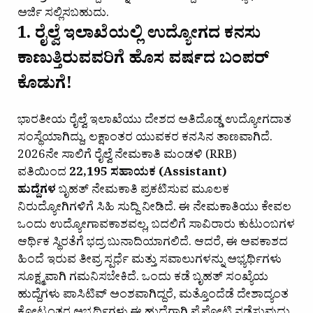
ಅರ್ಜಿ ಸಲ್ಲಿಸಬಹುದು.
1. ರೈಲ್ವೆ ಇಲಾಖೆಯಲ್ಲಿ ಉದ್ಯೋಗದ ಕನಸು
ಕಾಣುತ್ತಿರುವವರಿಗೆ ಹೊಸ ವರ್ಷದ ಬಂಪರ್
ಕೊಡುಗೆ!
ಭಾರತೀಯ ರೈಲ್ವೆ ಇಲಾಖೆಯು ದೇಶದ ಅತಿದೊಡ್ಡ ಉದ್ಯೋಗದಾತ
ಸಂಸ್ಥೆಯಾಗಿದ್ದು, ಲಕ್ಷಾಂತರ ಯುವಕರ ಕನಸಿನ ತಾಣವಾಗಿದೆ.
2026ನೇ ಸಾಲಿಗೆ ರೈಲ್ವೆ ನೇಮಕಾತಿ ಮಂಡಳಿ (RRB)
ವತಿಯಿಂದ
22,195 ಸಹಾಯಕ (Assistant)
ಹುದ್ದೆಗಳ
ಬೃಹತ್ ನೇಮಕಾತಿ ಪ್ರಕಟಿಸುವ ಮೂಲಕ
ನಿರುದ್ಯೋಗಿಗಳಿಗೆ ಸಿಹಿ ಸುದ್ದಿ ನೀಡಿದೆ. ಈ ನೇಮಕಾತಿಯು ಕೇವಲ
ಒಂದು ಉದ್ಯೋಗಾವಕಾಶವಲ್ಲ, ಬದಲಿಗೆ ಸಾವಿರಾರು ಕುಟುಂಬಗಳ
ಆರ್ಥಿಕ ಸ್ಥಿರತೆಗೆ ಭದ್ರ ಬುನಾದಿಯಾಗಲಿದೆ. ಆದರೆ, ಈ ಅವಕಾಶದ
ಹಿಂದೆ ಇರುವ ತೀವ್ರ ಸ್ಪರ್ಧೆ ಮತ್ತು ಸವಾಲುಗಳನ್ನು ಅಭ್ಯರ್ಥಿಗಳು
ಸೂಕ್ಷ್ಮವಾಗಿ ಗಮನಿಸಬೇಕಿದೆ. ಒಂದು ಕಡೆ ಬೃಹತ್ ಸಂಖ್ಯೆಯ
ಹುದ್ದೆಗಳು ಪಾಸಿಟಿವ್ ಅಂಶವಾಗಿದ್ದರೆ, ಮತ್ತೊಂದೆಡೆ ದೇಶಾದ್ಯಂತ