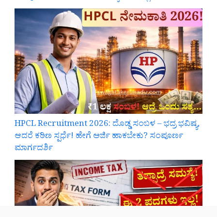
HPCL Recruitment 2026: ದೊಡ್ಡ ಸಂಬಳ – ಭದ್ರ ಭವಿಷ್ಯ,
ಆದರೆ ಕಠಿಣ ಸ್ಪರ್ಧೆ! ಹೇಗೆ ಅರ್ಜಿ ಹಾಕಬೇಕು? ಸಂಪೂರ್ಣ
ಮಾರ್ಗದರ್ಶಿ