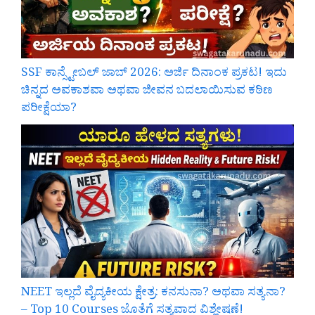
SSF ಕಾನ್ಸ್ಟೇಬಲ್ ಜಾಬ್ 2026: ಅರ್ಜಿ ದಿನಾಂಕ ಪ್ರಕಟ! ಇದು
ಚಿನ್ನದ ಅವಕಾಶವಾ ಅಥವಾ ಜೀವನ ಬದಲಾಯಿಸುವ ಕಠಿಣ
ಪರೀಕ್ಷೆಯಾ?
NEET ಇಲ್ಲದೆ ವೈದ್ಯಕೀಯ ಕ್ಷೇತ್ರ: ಕನಸುನಾ? ಅಥವಾ ಸತ್ಯನಾ?
– Top 10 Courses ಜೊತೆಗೆ ಸತ್ಯವಾದ ವಿಶ್ಲೇಷಣೆ!