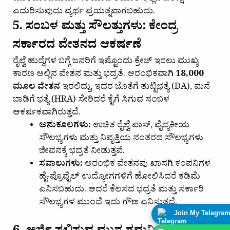
ಎದುರಿಸುವುದು ವ್ಯರ್ಥ ಪ್ರಯತ್ನವಾಗಬಹುದು.
5. ಸಂಬಳ ಮತ್ತು ಸೌಲತ್ತುಗಳು: ಕೇಂದ್ರ
ಸರ್ಕಾರದ ವೇತನದ ಆಕರ್ಷಣೆ
ರೈಲ್ವೆ ಹುದ್ದೆಗಳ ಬಗ್ಗೆ ಜನರಿಗೆ ಇಷ್ಟೊಂದು ಕ್ರೇಜ್ ಇರಲು ಮುಖ್ಯ
ಕಾರಣ ಅಲ್ಲಿನ ವೇತನ ಮತ್ತು ಭದ್ರತೆ. ಆರಂಭಿಕವಾಗಿ
₹18,000
ಮೂಲ ವೇತನ
ಇರಲಿದ್ದು, ಇದರ ಜೊತೆಗೆ ತುಟ್ಟಿಭತ್ಯೆ (DA), ಮನೆ
ಬಾಡಿಗೆ ಭತ್ಯೆ (HRA) ಸೇರಿದರೆ ಕೈಗೆ ಸಿಗುವ ಸಂಬಳ
ಆಕರ್ಷಕವಾಗಿರುತ್ತದೆ.
ಅನುಕೂಲಗಳು:
ಉಚಿತ ರೈಲ್ವೆ ಪಾಸ್, ವೈದ್ಯಕೀಯ
ಸೌಲಭ್ಯಗಳು ಮತ್ತು ನಿವೃತ್ತಿಯ ನಂತರದ ಸೌಲಭ್ಯಗಳು
ಜೀವನಕ್ಕೆ ಭದ್ರತೆ ನೀಡುತ್ತವೆ.
ಸವಾಲುಗಳು:
ಆರಂಭಿಕ ವೇತನವು ಖಾಸಗಿ ಕಂಪನಿಗಳ
ಹೈ-ಪ್ರೊಫೈಲ್ ಉದ್ಯೋಗಗಳಿಗೆ ಹೋಲಿಸಿದರೆ ಕಡಿಮೆ
ಎನಿಸಬಹುದು. ಆದರೆ ಕೆಲಸದ ಭದ್ರತೆ ಮತ್ತು ಸರ್ಕಾರಿ
ಸೌಲಭ್ಯಗಳ ಮುಂದೆ ಇದು ಗೌಣ ಎನಿಸುತ್ತದೆ.
Join My Telegra