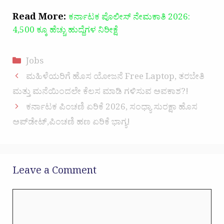
Read More:
ಕರ್ನಾಟಕ ಪೊಲೀಸ್ ನೇಮಕಾತಿ 2026:
4,500 ಕ್ಕೂ ಹೆಚ್ಚು ಹುದ್ದೆಗಳ ನಿರೀಕ್ಷೆ
Categories
Jobs
ಮಹಿಳೆಯರಿಗೆ ಹೊಸ ಯೋಜನೆ Free Laptop, ತರಬೇತಿ
ಮತ್ತು ಮನೆಯಿಂದಲೇ ಕೆಲಸ ಮಾಡಿ ಗಳಿಸುವ ಅವಕಾಶ?!
ಕರ್ನಾಟಕ ಪಿಂಚಣಿ ಏರಿಕೆ 2026, ಸಂಧ್ಯಾ ಸುರಕ್ಷಾ ಹೊಸ
ಅಪ್‌ಡೇಟ್,ಪಿಂಚಣಿ ಹಣ ಏರಿಕೆ ಭಾಗ್ಯ!
Leave a Comment
Comment