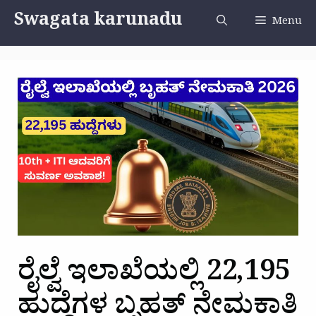
Skip
Swagata karunadu
Menu
to
content
ರೈಲ್ವೆ ಇಲಾಖೆಯಲ್ಲಿ 22,195
ಹುದ್ದೆಗಳ ಬೃಹತ್ ನೇಮಕಾತಿ